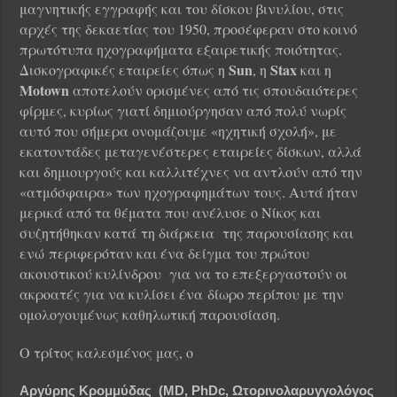
μαγνητικής εγγραφής και του δίσκου βινυλίου, στις
αρχές της δεκαετίας του 1950, προσέφεραν στο κοινό
πρωτότυπα ηχογραφήματα εξαιρετικής ποιότητας.
Sun
Stax
Δισκογραφικές εταιρείες όπως η
, η
και η
Motown
αποτελούν ορισμένες από τις σπουδαιότερες
φίρμες, κυρίως γιατί δημιούργησαν από πολύ νωρίς
αυτό που σήμερα ονομάζουμε «ηχητική σχολή», με
εκατοντάδες μεταγενέστερες εταιρείες δίσκων, αλλά
και δημιουργούς και καλλιτέχνες να αντλούν από την
«ατμόσφαιρα» των ηχογραφημάτων τους. Αυτά ήταν
μερικά από τα θέματα που ανέλυσε ο Νίκος και
συζητήθηκαν κατά τη διάρκεια της παρουσίασης και
ενώ περιφερόταν και ένα δείγμα του πρώτου
ακουστικού κυλίνδρου για να το επεξεργαστούν οι
ακροατές για να κυλίσει ένα δίωρο περίπου με την
ομολογουμένως καθηλωτική παρουσίαση.
Ο τρίτος καλεσμένος μας, ο
Αργύρης Κρομμύδας
(MD, PhDc, Ωτορινολαρυγγολόγος