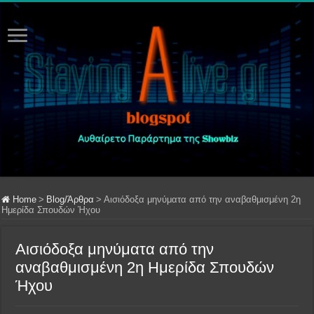
Home
>
Blog/Άρθρα
>
Αισιόδοξα μηνύματα από την αναβαθμισμένη 2η
Ημερίδα Σπουδών Ήχου
Αισιόδοξα μηνύματα από την
αναβαθμισμένη 2η Ημερίδα Σπουδών
Ήχου