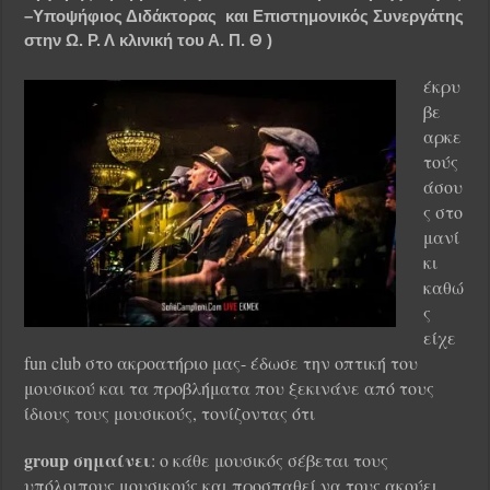
–Υποψήφιος Διδάκτορας και Επιστημονικός Συνεργάτης
στην Ω. Ρ. Λ κλινική του Α. Π. Θ )
έκρυ
βε
αρκε
τούς
άσου
ς στο
μανί
κι
καθώ
ς
είχε
fun club στο ακροατήριο μας- έδωσε την οπτική του
μουσικού και τα προβλήματα που ξεκινάνε από τους
ίδιους τους μουσικούς, τονίζοντας ότι
group
σημαίνει
: ο κάθε μουσικός σέβεται τους
υπόλοιπους μουσικούς και προσπαθεί να τους ακούει