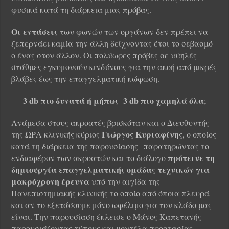
φυσικά κατά τη διάρκεια μιας πρόβας.
Οι εντάσεις
των φωνών των οργάνων δεν πρέπει να
ξεπερνάει καμία την άλλη δείχνοντας έτσι το σεβασμό
ο ένας στον άλλον. Οι πολύωρες πρόβες σε υψηλές
στάθμες εγκυμονούν κινδύνους για την ακοή από μικρές
βλάβες έως την επαγγελματική κώφωση.
3 db πιο δυνατά ή μήπως 3 db πιο χαμηλά όλα
;
Ανάμεσα στους ακροατές βρισκόταν και ο Διευθυντής
Γιώργος Κυριαφίνης
της ΩΡΛ κλινικής κύριος
, ο οποίος
κατά τη διάρκεια της παρουσίασης παρατηρώντας το
πρότεινε τη
ενδιαφέρον των ακροατών και το διάλογο
δημιουργία επαγγελματικής ομάδας τεχνικών για
μακρόχρονη έρευνα
υπό την αιγίδα της
Πανεπιστημιακής κλινικής το οποίο από όποια πλευρά
και αν το εξετάσουμε μόνο ωφέλιμο για τον κλάδο μας
είναι. Την παρουσίαση έκλεισε ο Μάνος Καπετανής
παρουσιάζοντας τύπους και μοντέλα προστασίας