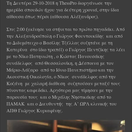
Τη Δευτέρα 29-10-2018 η ThessPro διοργάνωσε την
ημερίδα σπουδών ήχου για δεύτερη χρονιά, στην ίδια
αίθουσα όπως πέρσι (αίθουσα Αλέξανδρος).
Στις 2:00 ξεκίνησε να στήνεται το πρώτο πηγαδάκι. Από
την Αλεξανδρούπολη ο Γιώργος Φουντουκίδης και από
το Διδυμότειχο ο Βασίλης Τζέλλας συζητάνε με τη
Κατερίνα στο ίδιο τραπέζι ο Γιώργος Πεντζίκης τα λέει
με το Νίκο Πατηνιώτη , ο Κώστας Πανουσάκης
συνάδελφος από Θεσσαλονίκη, η Δέσποινα με τον
Μάριο-Λάζαρο από το Ιόνιο Πανεπιστήμιο και την
Ακουστική Οικολογία, o Νίκος συνάδελφος από την
Κοζάνη με χαλαρή διάθεση συζητούσαν μεταξύ τους
πίνοντας καφεδάκι. Αργότερα μας τίμησαν με την
παρουσία τους και ο Μιχάλης Νηστικάκης από το
ΠΑΜΑΚ και ο Διευθυντής της Α’ ΩΡΛ κλινικής του
ΑΠΘ Γιώργος Κυριαφίνης.