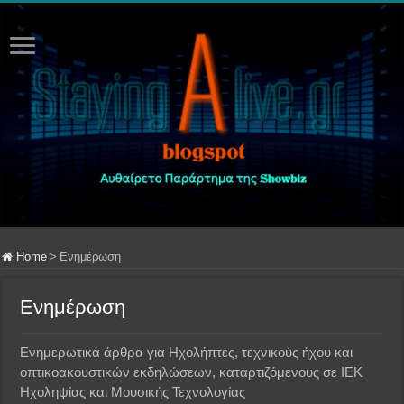
Home
>
Ενημέρωση
Ενημέρωση
Ενημερωτικά άρθρα για Ηχολήπτες, τεχνικούς ήχου και
οπτικοακουστικών εκδηλώσεων, καταρτιζόμενους σε ΙΕΚ
Ηχοληψίας και Μουσικής Τεχνολογίας