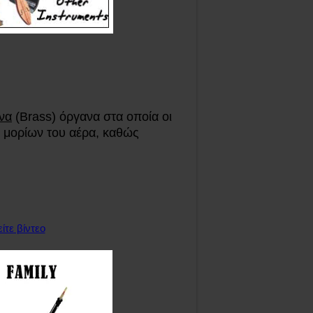
να
(Brass) όργανα στα οποία οι
ν μορίων του αέρα, καθώς
ίτε βίντεο