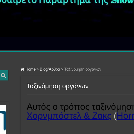
Home
>
Blog/Άρθρα
>
Ταξινόμηση οργάνων
Ταξινόμηση οργάνων
Αυτός ο τρόπος ταξινόμηση
Χορνμπόστελ & Ζακς
(
Hor