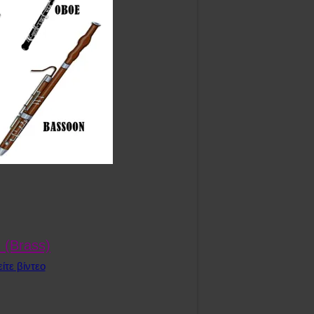
 (Brass)
ίτε βίντεο