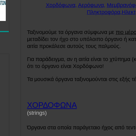
Χορδόφωνα
,
Αερόφωνα
,
Μεμβρανόφ
Πληκτροφόρα
,
Ηλεκ
Ταξινομούμε τα όργανα σύμφωνα με
πιο μέρ
μεταδίδει τον ήχο στο υπόλοιπο όργανο ή κατ
αιτία προκάλεσε αυτούς τους παλμούς.
Για παράδειγμα, αν η αιτία είναι το χτύπημα 
ότι το όργανο είναι Χορδόφωνο!
Τα μουσικά όργανα ταξινομούνται στις εξής τ
ΧΟΡΔΟΦΩΝΑ
(strings)
Όργανα στα οποία παράγεταιο ήχος από τεντ