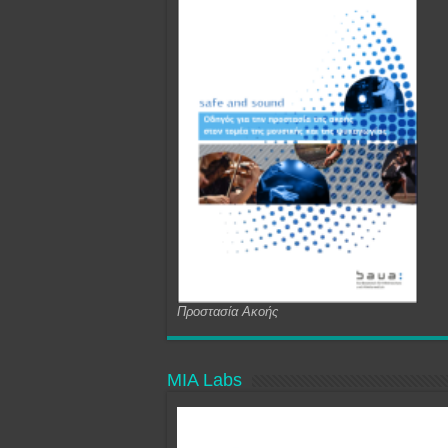
Προστασία Ακοής
MIA Labs