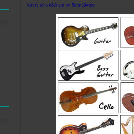
Κάντε κλικ εδώ για να δείτε βίντεο