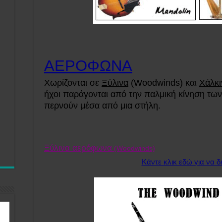
ΑΕΡΟΦΩΝΑ
Χωρίζονται σε
Ξύλινα
(Woodwinds) και
Χάλκι
ήχοι παράγονται από την παλμική κίνηση τω
περνούν μέσα από μια στήλη.
Ξύλινα αερόφωνα
(Woodwinds)
Κάντε κλικ εδώ για να δε