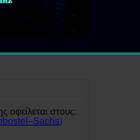
ς οφείλεται στους:
nbostel–Sachs
)