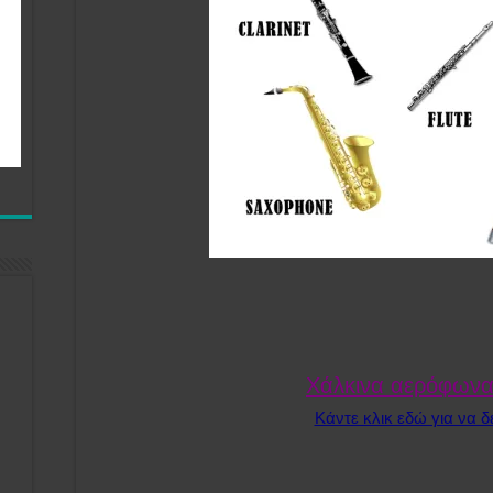
Χάλκινα αερόφωνα
Κάντε κλικ εδώ για να δε