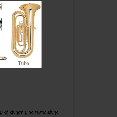
ική κίνηση μιας τεντωμένης