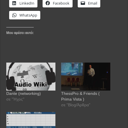
LinkedIn
Facebook
Email
WhatsApp
Μου αρέσει αυτό:
Dante (networking)
ThessPro & Friends (
σε "Ήχος"
Prima Vista )
σε "Blog/Άρθρα"