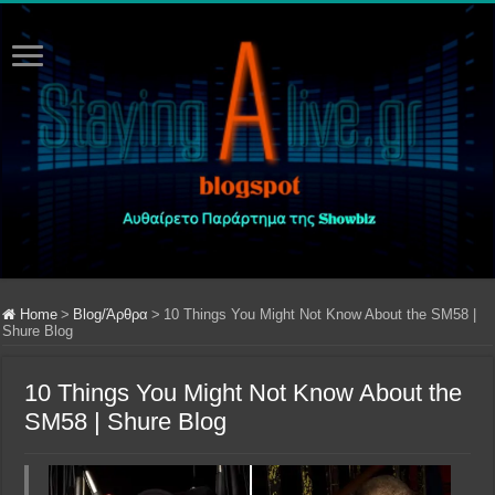
Home
>
Blog/Άρθρα
>
10 Things You Might Not Know About the SM58 |
Shure Blog
10 Things You Might Not Know About the
SM58 | Shure Blog