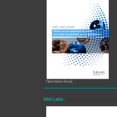
Προστασία Ακοής
MIA Labs