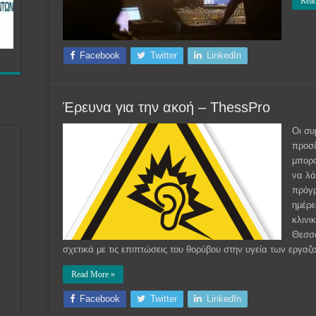
Rea
Facebook
Twitter
LinkedIn
Έρευνα για την ακοή – ThessPro
Οι συ
προσδ
μπορο
να λά
πρόγρ
ημέρε
κλινι
Θεσσα
σχετικά με τις επιπτώσεις του θορύβου στην υγεία των εργ
Read More »
Facebook
Twitter
LinkedIn