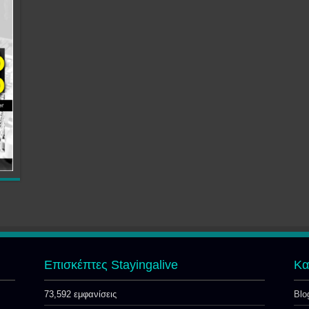
Επισκέπτες Stayingalive
Kα
73,592 εμφανίσεις
Blo