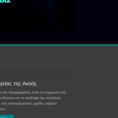
γείας της Ακοής
ς του προγράμματος είναι η ενημέρωση για
κινδύνους και τη πρόληψη της απώλειας
 στις επαγγελματικές ομάδες υψηλού
νου.