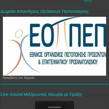
Δωρεάν Απαντήσεις εξετάσεων Πιστοποίησης
Κατεβάστε τον δωρεάν
Live Sound Μιξάρωντας Θεωρία με Πράξη