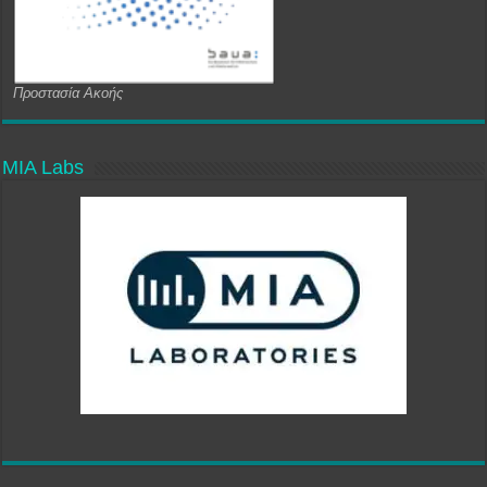
Προστασία Ακοής
MIA Labs