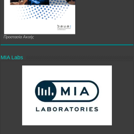
Προστασία Ακοής
MIA Labs