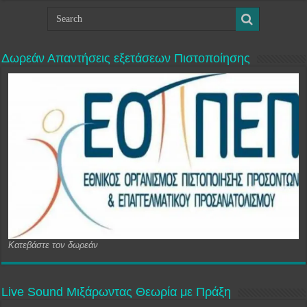
Δωρεάν Απαντήσεις εξετάσεων Πιστοποίησης
Κατεβάστε τον δωρεάν
Live Sound Μιξάρωντας Θεωρία με Πράξη