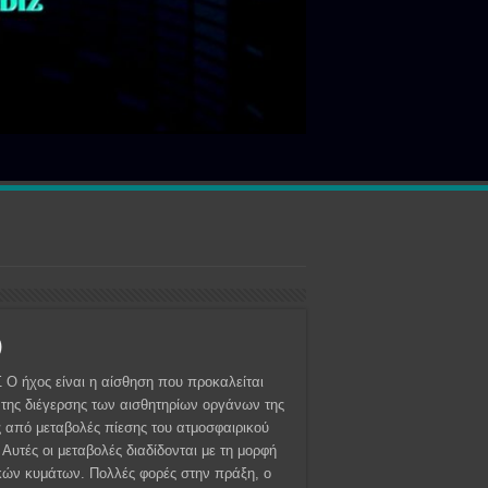
)
Ο ήχος είναι η αίσθηση που προκαλείται
της διέγερσης των αισθητηρίων οργάνων της
 από μεταβολές πίεσης του ατμοσφαιρικού
 Αυτές οι μεταβολές διαδίδονται με τη μορφή
κών κυμάτων. Πολλές φορές στην πράξη, ο