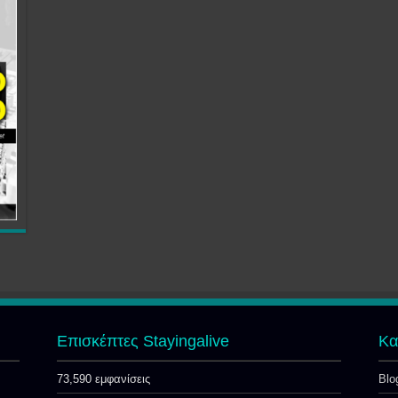
Επισκέπτες Stayingalive
Kα
73,590 εμφανίσεις
Blo