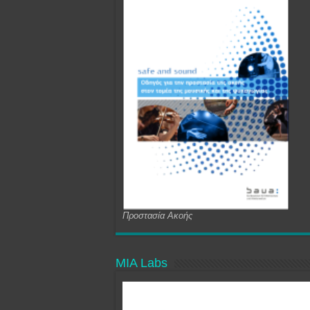
Προστασία Ακοής
MIA Labs