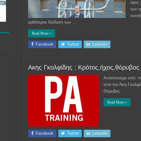
όρος 
των η
συνηθ
ορθότερου διάδοση των …
Read More »
Facebook
Twitter
LinkedIn
Ακης Γκολφίδης : Κρότος,ήχος,θόρυβος
Απόσπασμα από το σε
από τον Άκη Γκολφί
Θόρυβος.
Read More »
Facebook
Twitter
LinkedIn