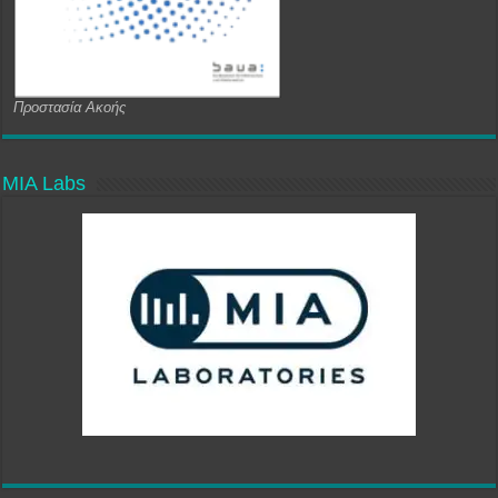
Προστασία Ακοής
MIA Labs