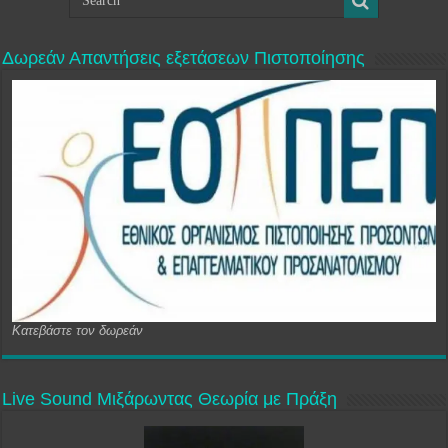
Δωρεάν Απαντήσεις εξετάσεων Πιστοποίησης
Κατεβάστε τον δωρεάν
Live Sound Μιξάρωντας Θεωρία με Πράξη