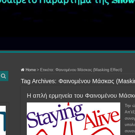
Home
>
Ετικέτα:
Φαινομένου Μάσκας (Masking Effect)
Tag Archives:
Φαινομένου Μάσκας (Maskin
Η απλή ερμηνεία του Φαινομένου Μάσκα
Την ώ
Απ’έξ
συναγ
υπολο
συναν