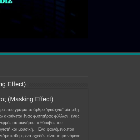
g Effect)
ς (Masking Effect)
ρα που γράφω το άρθρο “φτιάχνω” μία μίξη.
ω ακούγεται ένας φυσητήρας φύλλων, ένας
ερμός αυτοκινήτου, ο θόρυβος του
γιστή και μουσική. Ένα φαινόμενο,που
τάμε καθημερινά σχεδόν είναι το φαινόμενο