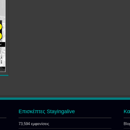
Επισκέπτες Stayingalive
Kα
73,594 εμφανίσεις
Blo