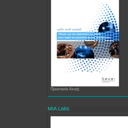
Προστασία Ακοής
MIA Labs