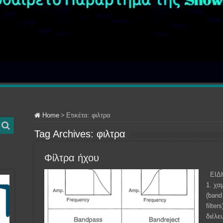
Home
>
Ετικέτα:
φιλτρα
Tag Archives:
φιλτρα
Φίλτρα ήχου
ΕΙΔΗ
1. χα
(band
filte
διέλε