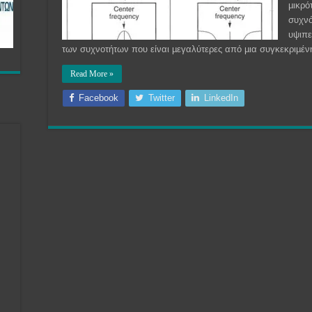
µικρό
συχνό
υψιπε
των συχνοτήτων που είναι µεγαλύτερες από µια συγκεκριµέ
Read More »
Facebook
Twitter
LinkedIn