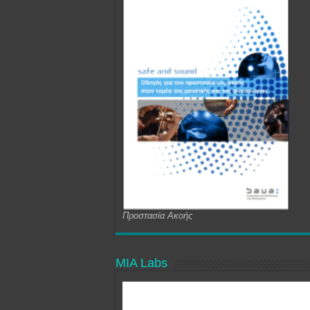
Προστασία Ακοής
MIA Labs