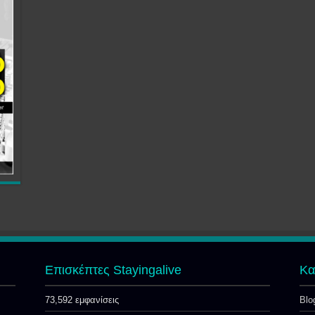
Επισκέπτες Stayingalive
Kα
73,592 εμφανίσεις
Blo