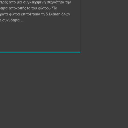
τερες από µια συγκεκριµένη συχνότητα την
τητα αποκοπής fc του φίλτρου *Τα
ρατά φίλτρα επιτρέπουν τη διέλευση όλων
νη συχνότητα …