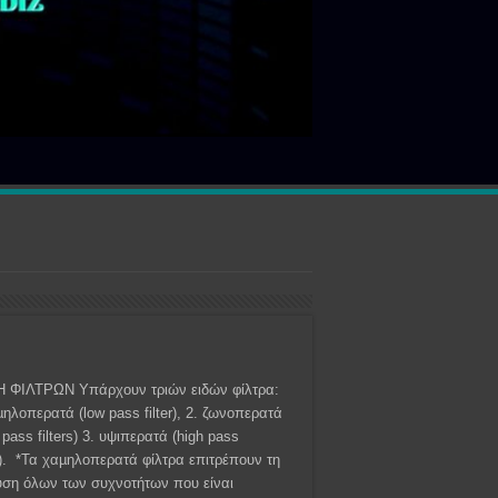
 ΦΙΛΤΡΩΝ Υπάρχουν τριών ειδών φίλτρα:
µηλοπερατά (low pass filter), 2. ζωνοπερατά
 pass filters) 3. υψιπερατά (high pass
rs). *Τα χαµηλοπερατά φίλτρα επιτρέπουν τη
υση όλων των συχνοτήτων που είναι