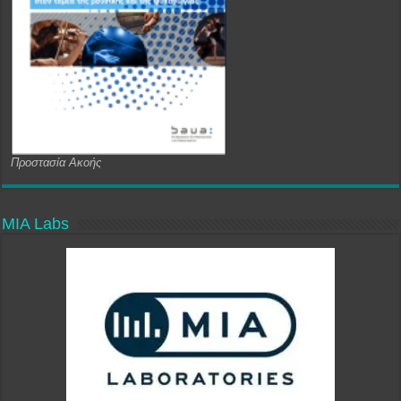
Προστασία Ακοής
MIA Labs