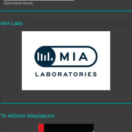
Προστασία Ακοής
MIA Labs
Το Φάλτσο Μικρόφωνο