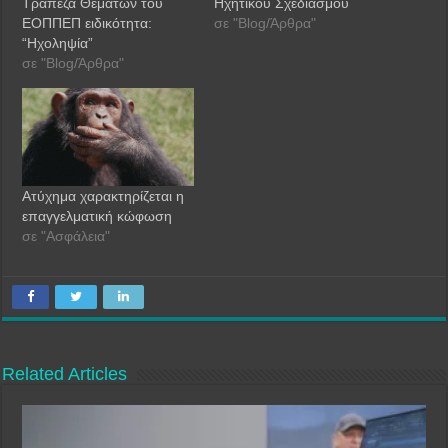
Τράπεζα Θεμάτων του
Ηχητικού Σχεδιασμού
ΕΟΠΠΕΠ ειδικότητα:
σε "Blog/Άρθρα"
“Ηχοληψία”
σε "Blog/Άρθρα"
Ατύχημα χαρακτηρίζεται η
επαγγελματική κώφωση
σε "Ασφάλεια"
Related Articles