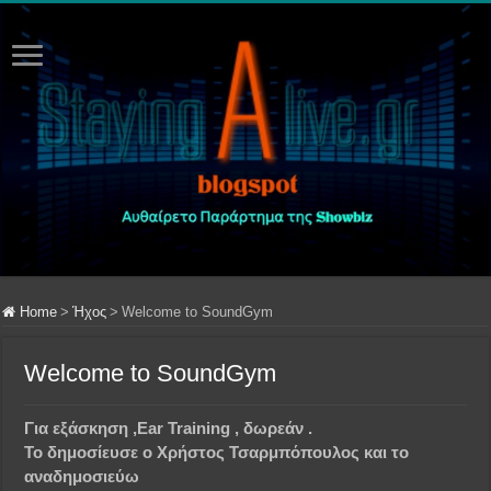
Home
>
Ήχος
>
Welcome to SoundGym
Welcome to SoundGym
Για εξάσκηση ,Ear Training , δωρεάν .
Το δημοσίευσε ο Χρήστος Τσαρμπόπουλος και το
αναδημοσιεύω