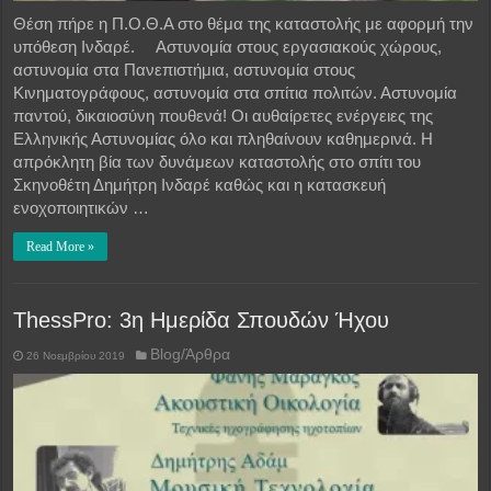
Θέση πήρε η Π.Ο.Θ.Α στο θέμα της καταστολής με αφορμή την
υπόθεση Ινδαρέ. Αστυνομία στους εργασιακούς χώρους,
αστυνομία στα Πανεπιστήμια, αστυνομία στους
Κινηματογράφους, αστυνομία στα σπίτια πολιτών. Αστυνομία
παντού, δικαιοσύνη πουθενά! Οι αυθαίρετες ενέργειες της
Ελληνικής Αστυνομίας όλο και πληθαίνουν καθημερινά. Η
απρόκλητη βία των δυνάμεων καταστολής στο σπίτι του
Σκηνοθέτη Δημήτρη Ινδαρέ καθώς και η κατασκευή
ενοχοποιητικών …
Read More »
ThessPro: 3η Ημερίδα Σπουδών Ήχου
Blog/Άρθρα
26 Νοεμβρίου 2019