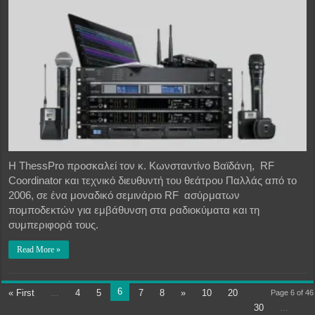
Η ThessPro προσκαλεί τον κ. Κωνσταντίνο Βαϊδάνη, RF
Coordinator και τεχνικό διευθυντή του θεάτρου Παλλάς από το
2006, σε ένα μοναδικό σεμινάριο RF ασύρματων
πομποδεκτών για εμβάθυνση στα ραδιοκύματα και τη
συμπεριφορά τους.
Read More »
6
« First
...
4
5
7
8
»
10
20
Page 6 of 46
30
...