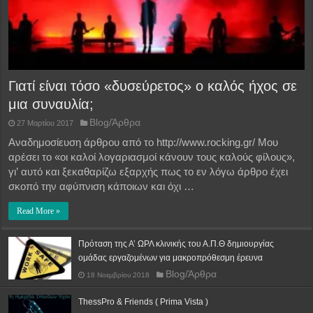
Γιατί είναι τόσο «δυσεύρετος» ο καλός ήχος σε
μια συναυλία;
Blog/Άρθρα
27 Μαρτίου 2017
Αναδημοσίευση άρθρου από το http://www.rocking.gr/ Μου
αρέσει το «οι καλοί λογαριασμοί κάνουν τους καλούς φίλους»,
γι’ αυτό και ξεκαθαρίζω εξαρχής πως το εν λόγω άρθρο έχει
σκοπό την αφύπνιση κάποιων και όχι …
Read More »
Πρόταση της Α’ ΩΡΛ κλινικής του Α.Π.Θ δημιουργίας
ομάδας εργαζομένων για μακροπρόθεσμη έρευνα
Blog/Άρθρα
18 Νοεμβρίου 2018
ThessPro & Friends ( Prima Vista )