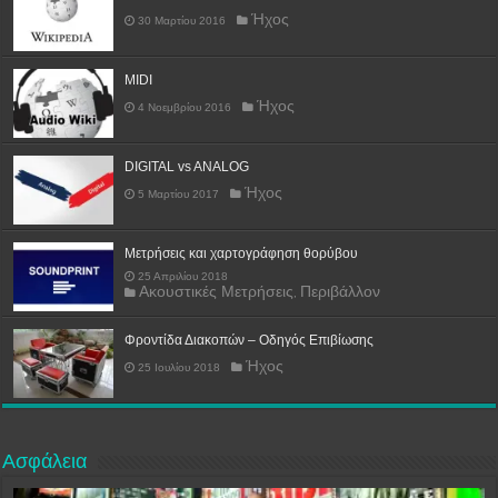
Ήχος
30 Μαρτίου 2016
MIDI
Ήχος
4 Νοεμβρίου 2016
DIGITAL vs ANALOG
Ήχος
5 Μαρτίου 2017
Μετρήσεις και χαρτογράφηση θορύβου
25 Απριλίου 2018
Ακουστικές Μετρήσεις
Περιβάλλον
,
Φροντίδα Διακοπών – Οδηγός Επιβίωσης
Ήχος
25 Ιουλίου 2018
Ασφάλεια